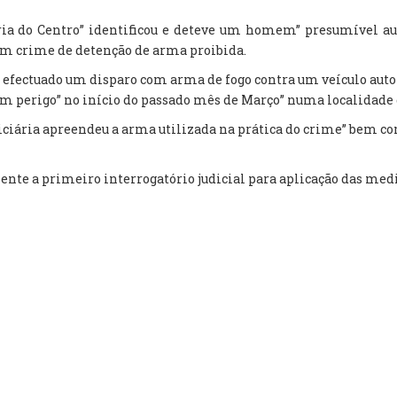
toria do Centro” identificou e deteve um homem” presumível a
 um crime de detenção de arma proibida.
er efectuado um disparo com arma de fogo contra um veículo au
a em perigo” no início do passado mês de Março” numa localidade
diciária apreendeu a arma utilizada na prática do crime” bem co
esente a primeiro interrogatório judicial para aplicação das med