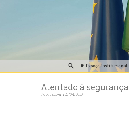
Skip
to
content
Espaço Institucional
Atentado à segurança 
Publicado em
20/04/2010