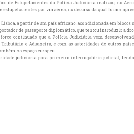
co de Estupefacientes da Polícia Judiciária realizou, no Ae
de estupefacientes por via aérea, no decurso da qual foram apre
 Lisboa, a partir de um país africano, acondicionada em blocos
ortador de passaporte diplomático, que tentou introduzir a dro
sforço continuado que a Polícia Judiciária vem desenvolven
ributária e Aduaneira, e com as autoridades de outros países
 também no espaço europeu.
oridade judiciária para primeiro interrogatório judicial, ten