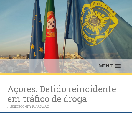
Skip
to
content
MENU
Açores: Detido reincidente
em tráfico de droga
Publicado em
10/02/2026