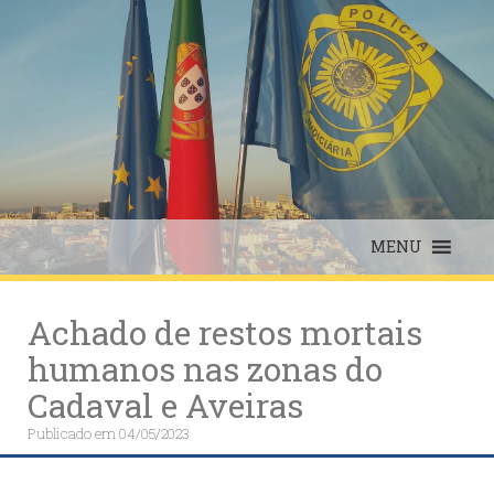
Skip
to
content
MENU
Achado de restos mortais
humanos nas zonas do
Cadaval e Aveiras
Publicado em
04/05/2023