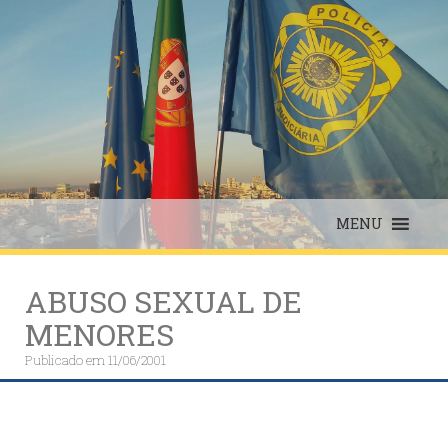
Skip
to
content
MENU
ABUSO SEXUAL DE
MENORES
Publicado em
11/06/2001