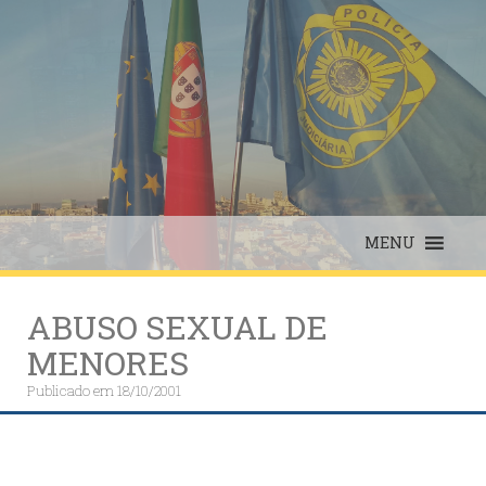
Skip
to
content
MENU
ABUSO SEXUAL DE
MENORES
Publicado em
18/10/2001