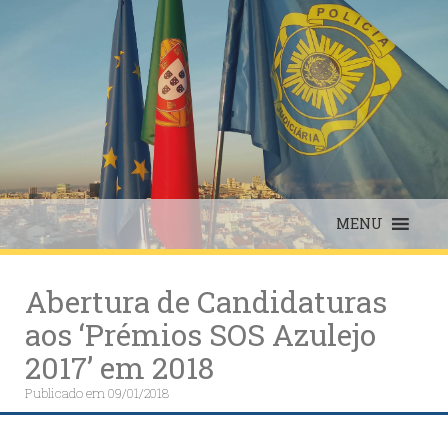
Skip
to
content
MENU
Abertura de Candidaturas
aos ‘Prémios SOS Azulejo
2017’ em 2018
Publicado em
09/01/2018