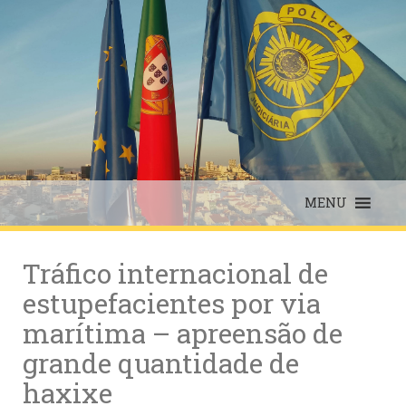
Skip
to
content
MENU
Tráfico internacional de
estupefacientes por via
marítima – apreensão de
grande quantidade de
haxixe