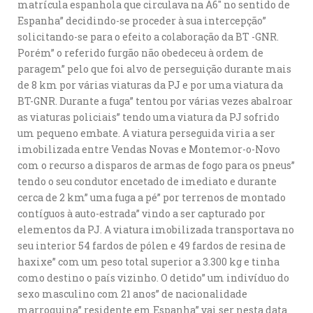
matrícula espanhola que circulava na A6″ no sentido de
Espanha” decidindo-se proceder à sua intercepção”
solicitando-se para o efeito a colaboração da BT -GNR.
Porém” o referido furgão não obedeceu à ordem de
paragem” pelo que foi alvo de perseguição durante mais
de 8 km por várias viaturas da PJ e por uma viatura da
BT-GNR. Durante a fuga” tentou por várias vezes abalroar
as viaturas policiais” tendo uma viatura da PJ sofrido
um pequeno embate. A viatura perseguida viria a ser
imobilizada entre Vendas Novas e Montemor-o-Novo
com o recurso a disparos de armas de fogo para os pneus”
tendo o seu condutor encetado de imediato e durante
cerca de 2 km” uma fuga a pé” por terrenos de montado
contíguos à auto-estrada” vindo a ser capturado por
elementos da PJ. A viatura imobilizada transportava no
seu interior 54 fardos de pólen e 49 fardos de resina de
haxixe” com um peso total superior a 3.300 kg e tinha
como destino o país vizinho. O detido” um indivíduo do
sexo masculino com 21 anos” de nacionalidade
marroquina” residente em Espanha” vai ser nesta data