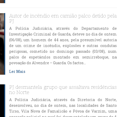
Autor de incêndio em camião palco detido pela
PJ
A Polícia Judiciária, através do Departamento de
Investigação Criminal de Guarda, deteve no dia de ontem
(06/08), um homem de 44 anos, pela presumível autoria
de um crime de incêndio, explosões e outras condutas
perigosas, cometido no domingo passado (03/08), num
palco de espetáculos montado em semirreboque, na
povoação do Alvendre – Guarda. Os factos…
Ler Mais
PJ desmantela grupo que assaltava residências
no Norte
A Polícia Judiciária, através da Diretoria do Norte,
desenvolveu, no dia de ontem, nas localidades de Santo
Tirso, Vila Nova de Famalicão e Póvoa de Varzim, uma
operação policial na qual foi desmantelado um grupo de 4