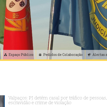
Espaço Público
Pedidos de Colaboração
Alertas 
Valpaços: PJ detém casal por tráfico de pessoas,
escravidão e crime de violação