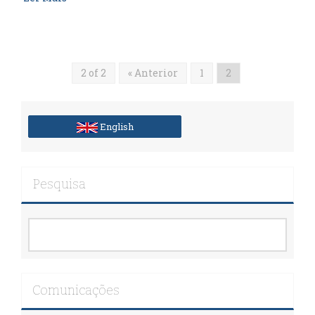
2 of 2
« Anterior
1
2
English
Pesquisa
Comunicações