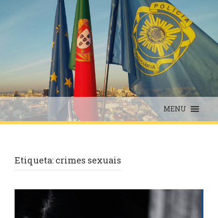
Skip
to
content
MENU
Etiqueta:
crimes sexuais