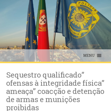
Skip
to
content
MENU
Sequestro qualificado”
ofensas à integridade física”
ameaça” coacção e detenção
de armas e munições
proibidas