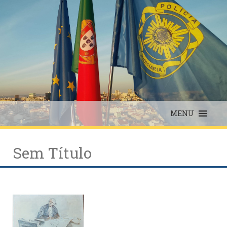
Skip
to
content
MENU
Sem Título