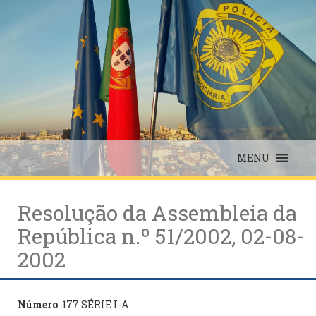
Skip
to
content
MENU
Resolução da Assembleia da
República n.º 51/2002, 02-08-
2002
Número
: 177 SÉRIE I-A