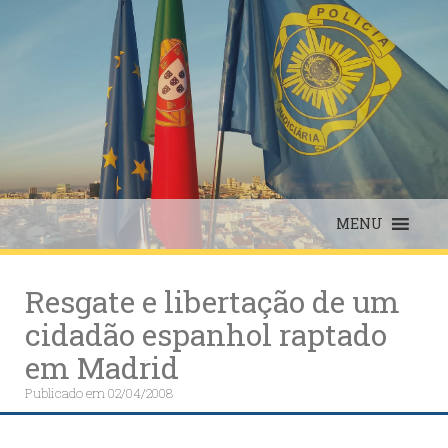
Skip
to
content
MENU
Resgate e libertação de um
cidadão espanhol raptado
em Madrid
Publicado em
02/04/2008