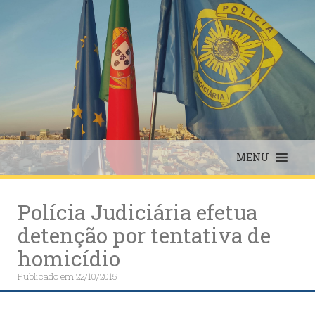
Skip
to
content
MENU
Polícia Judiciária efetua
detenção por tentativa de
homicídio
Publicado em
22/10/2015