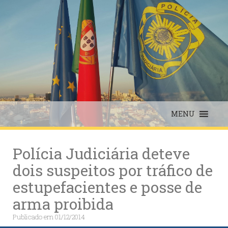
Skip
to
content
MENU
Polícia Judiciária deteve
dois suspeitos por tráfico de
estupefacientes e posse de
arma proibida
Publicado em
01/12/2014