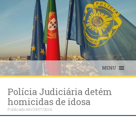
Skip
to
content
MENU
Polícia Judiciária detém
homicidas de idosa
Publicado em
03/07/2014