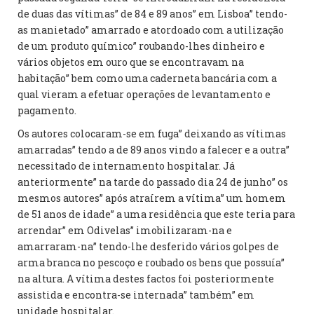
de duas das vítimas” de 84 e 89 anos” em Lisboa” tendo-
as manietado” amarrado e atordoado com a utilização
de um produto químico” roubando-lhes dinheiro e
vários objetos em ouro que se encontravam na
habitação” bem como uma caderneta bancária com a
qual vieram a efetuar operações de levantamento e
pagamento.
Os autores colocaram-se em fuga” deixando as vítimas
amarradas” tendo a de 89 anos vindo a falecer e a outra”
necessitado de internamento hospitalar. Já
anteriormente” na tarde do passado dia 24 de junho” os
mesmos autores” após atraírem a vítima” um homem
de 51 anos de idade” a uma residência que este teria para
arrendar” em Odivelas” imobilizaram-na e
amarraram-na” tendo-lhe desferido vários golpes de
arma branca no pescoço e roubado os bens que possuía”
na altura. A vítima destes factos foi posteriormente
assistida e encontra-se internada” também” em
unidade hospitalar.