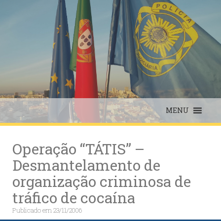
Skip
to
content
MENU
Operação “TÁTIS” –
Desmantelamento de
organização criminosa de
tráfico de cocaína
Publicado em
23/11/2006