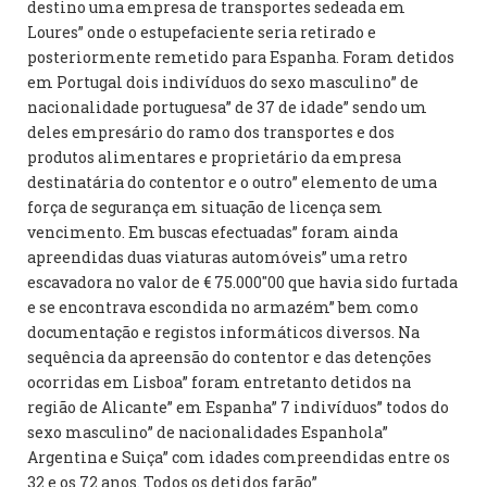
destino uma empresa de transportes sedeada em
Loures” onde o estupefaciente seria retirado e
posteriormente remetido para Espanha. Foram detidos
em Portugal dois indivíduos do sexo masculino” de
nacionalidade portuguesa” de 37 de idade” sendo um
deles empresário do ramo dos transportes e dos
produtos alimentares e proprietário da empresa
destinatária do contentor e o outro” elemento de uma
força de segurança em situação de licença sem
vencimento. Em buscas efectuadas” foram ainda
apreendidas duas viaturas automóveis” uma retro
escavadora no valor de € 75.000″00 que havia sido furtada
e se encontrava escondida no armazém” bem como
documentação e registos informáticos diversos. Na
sequência da apreensão do contentor e das detenções
ocorridas em Lisboa” foram entretanto detidos na
região de Alicante” em Espanha” 7 indivíduos” todos do
sexo masculino” de nacionalidades Espanhola”
Argentina e Suiça” com idades compreendidas entre os
32 e os 72 anos. Todos os detidos farão”