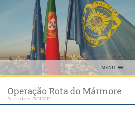
Skip
to
content
MENU
Operação Rota do Mármore
Publicado em
19/01/2012