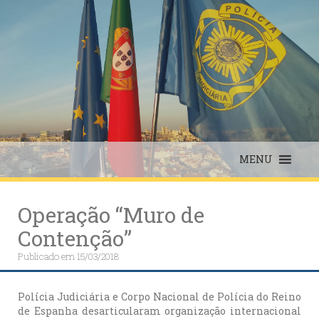
Skip
to
content
MENU
Operação “Muro de
Contenção”
Publicado em
15/03/2018
Polícia Judiciária e Corpo Nacional de Polícia do Reino
de Espanha desarticularam organização internacional