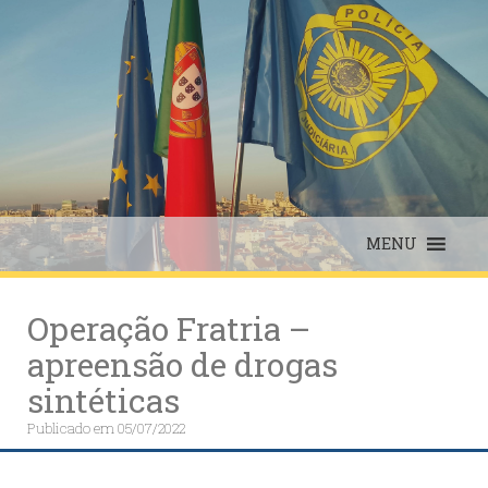
Skip
to
content
MENU
Operação Fratria –
apreensão de drogas
sintéticas
Publicado em
05/07/2022