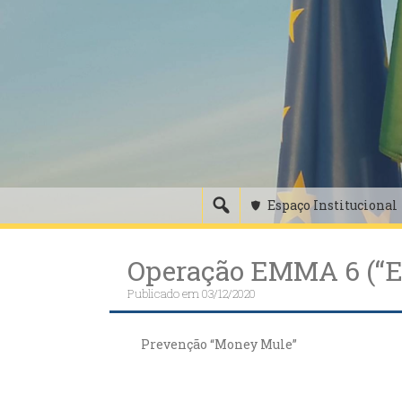
Skip
to
content
Espaço Institucional
Operação EMMA 6 (“E
Publicado em
03/12/2020
Prevenção “Money Mule”