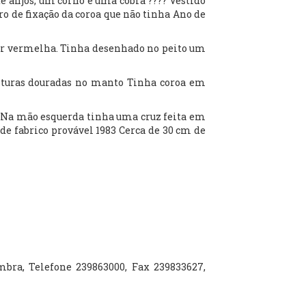
e anjos, um corno e uma cobra ???? Vestido
ro de fixação da coroa que não tinha Ano de
or vermelha. Tinha desenhado no peito um
nturas douradas no manto Tinha coroa em
 Na mão esquerda tinha uma cruz feita em
de fabrico provável 1983 Cerca de 30 cm de
imbra, Telefone 239863000, Fax 239833627,