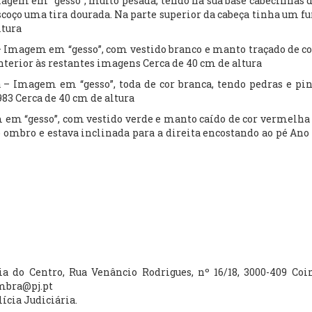
agem em “gesso”, muito pesada, tendo na sua base cabecinhas d
scoço uma tira dourada. Na parte superior da cabeça tinha um fu
ltura
Imagem em “gesso”, com vestido branco e manto traçado de c
nterior às restantes imagens Cerca de 40 cm de altura
 Imagem em “gesso”, toda de cor branca, tendo pedras e pi
83 Cerca de 40 cm de altura
m “gesso”, com vestido verde e manto caído de cor vermelha
ombro e estava inclinada para a direita encostando ao pé Ano 
ria do Centro, Rua Venâncio Rodrigues, nº 16/18, 3000-409 Co
imbra@pj.pt
lícia Judiciária.