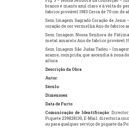
Fig. 3 – Nossa Senhora da Conceição – Im
branco e manto azul claro e à volta do pe
fabrico provável 1983 Cerca de 70 cm de a
Sem Imagem Sagrado Coração de Jesus – 
coração de cor vermelha Ano de fabrico a
Sem Imagem Nossa Senhora de Fátima –
metal amarelo Ano de fabrico provável 19
Sem Imagem São Judas Tadeu – Imagem e
arame, comprida, que ascendia à zona do 
altura
Descrição da Obra
:
Autor
:
Século
:
Dimensoes
:
Data de Furto
:
Comunicação de Identificação
: Directo
Piquete 239828130, E-Mail: directoria.co
ou para qualquer serviço de piquete da Po