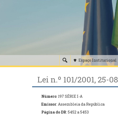
Skip
to
content
Espaço Institucional
Lei n.º 101/2001, 25-0
Número
: 197 SÉRIE I-A
Emissor
: Assembleia da República
Página do DR
: 5452 a 5453