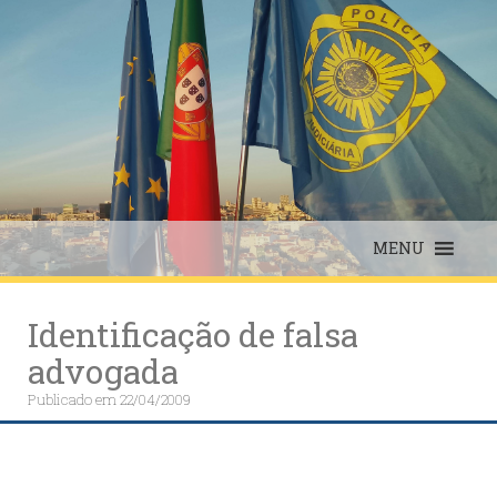
Skip
to
content
MENU
Identificação de falsa
advogada
Publicado em
22/04/2009