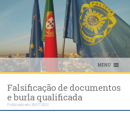
Skip
to
content
MENU
Falsificação de documentos
e burla qualificada
Publicado em
29/07/2011