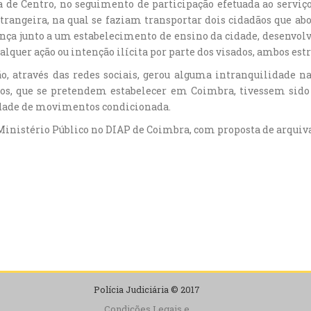
ia de Centro, no seguimento de participação efetuada ao servi
trangeira, na qual se faziam transportar dois cidadãos que a
a junto a um estabelecimento de ensino da cidade, desenvolveu
alquer ação ou intenção ilícita por parte dos visados, ambos est
o, através das redes sociais, gerou alguma intranquilidade n
ãos, que se pretendem estabelecer em Coimbra, tivessem sido 
rdade de movimentos condicionada.
o Ministério Público no DIAP de Coimbra, com proposta de arqui
Polícia Judiciária © 2017
Condições Legais e