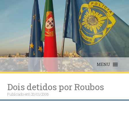
Skip
to
content
MENU
Dois detidos por Roubos
Publicado em
20/01/2006