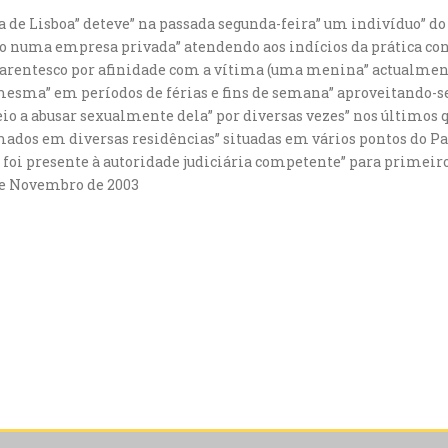
ia de Lisboa” deteve” na passada segunda-feira” um indivíduo” do
o numa empresa privada” atendendo aos indícios da prática cont
parentesco por afinidade com a vítima (uma menina” actualment
sma” em períodos de férias e fins de semana” aproveitando-se
o a abusar sexualmente dela” por diversas vezes” nos últimos 
mados em diversas residências” situadas em vários pontos do Pa
 foi presente à autoridade judiciária competente” para primeiro
de Novembro de 2003