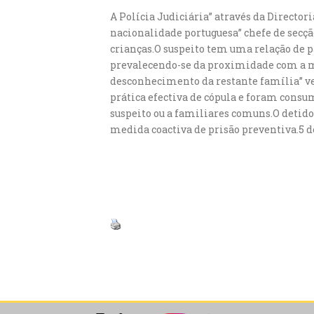
A Polícia Judiciária” através da Director
nacionalidade portuguesa” chefe de secçã
crianças.O suspeito tem uma relação de 
prevalecendo-se da proximidade com a me
desconhecimento da restante família” vei
prática efectiva de cópula e foram consu
suspeito ou a familiares comuns.O detido
medida coactiva de prisão preventiva.5 