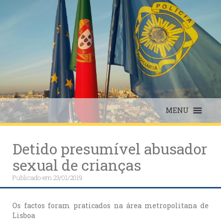
Skip
to
content
MENU
Detido presumível abusador
sexual de crianças
Publicado em
23/01/2019
Os factos foram praticados na área metropolitana de
Lisboa