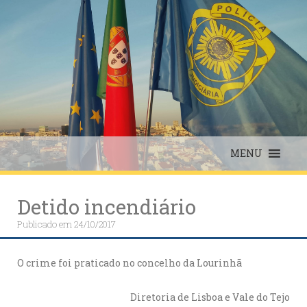
Skip
to
content
MENU
Detido incendiário
Publicado em
24/10/2017
O crime foi praticado no concelho da Lourinhã
Diretoria de Lisboa e Vale do Tejo