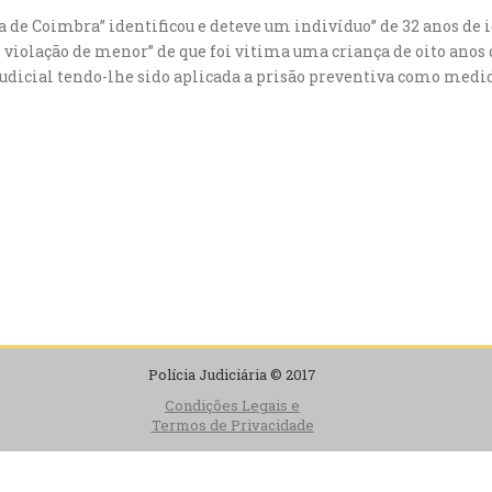
ia de Coimbra” identificou e deteve um indivíduo” de 32 anos de
 violação de menor” de que foi vitima uma criança de oito anos d
judicial tendo-lhe sido aplicada a prisão preventiva como medid
Polícia Judiciária © 2017
Condições Legais e
Termos de Privacidade