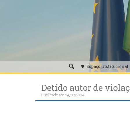
Skip
to
content
Espaço Institucional
Detido autor de viola
Publicado em
24/08/2004