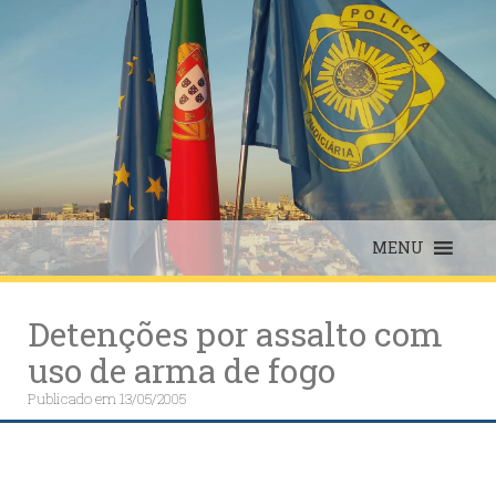
Skip
to
content
MENU
Detenções por assalto com
uso de arma de fogo
Publicado em
13/05/2005