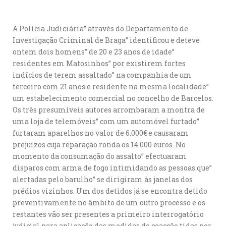
A Polícia Judiciária” através do Departamento de
Investigação Criminal de Braga” identificou e deteve
ontem dois homens” de 20 e 23 anos de idade”
residentes em Matosinhos” por existirem fortes
indícios de terem assaltado” na companhia de um
terceiro com 21 anos e residente na mesma localidade”
um estabelecimento comercial no concelho de Barcelos.
Os três presumíveis autores arrombaram a montra de
uma loja de telemóveis” com um automóvel furtado”
furtaram aparelhos no valor de 6.000€ e causaram
prejuízos cuja reparação ronda os 14.000 euros. No
momento da consumação do assalto” efectuaram
disparos com arma de fogo intimidando as pessoas que”
alertadas pelo barulho” se dirigiram às janelas dos
prédios vizinhos. Um dos detidos já se encontra detido
preventivamente no âmbito de um outro processo e os
restantes vão ser presentes a primeiro interrogatório
judicial para aplicação das medidas de coacção tidas por