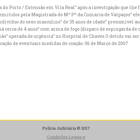
ia do Porto / Extensão em Vila Real” após a investigação que lhe
tidos pela Magistrada do Mº Pº da Comarca de Valpaços” efect
 indivíduo do sexo masculino” de 35 anos de idade” presumível 
á cerca de 4 anos” com arma de fogo (disparo de espingarda de 
sião” operada de urgência” no Hospital de Chaves.O detido vai se
icação de eventuais medidas de coação. 06 de Março de 2007
Polícia Judiciária © 2017
Condições Legais e