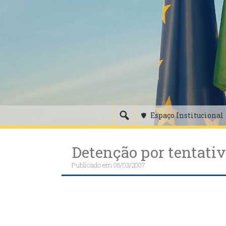
Skip
to
content
Espaço Institucional
Detenção por tentati
Publicado em
06/03/2007