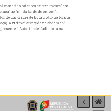
 foi cometida há cerca de três meses” em
uou” ao fim da tarde de ontem” a
autor de um crime de homicídio na forma
caça). A vítima” atingida no abdómen”
r presente á Autoridade Judiciária na