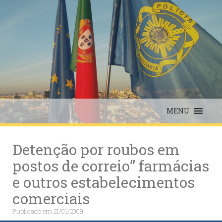
Skip
to
content
MENU
Detenção por roubos em
postos de correio” farmácias
e outros estabelecimentos
comerciais
Publicado em
21/01/2009