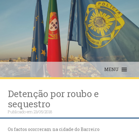
Skip
to
content
MENU
Detenção por roubo e
sequestro
Publicado em
23/05/2018
Os factos ocorreram na cidade do Barreiro