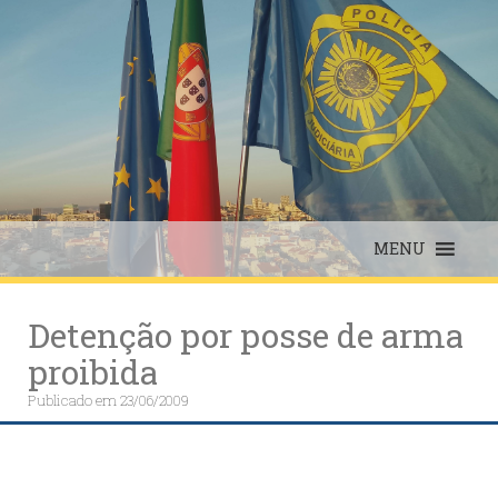
Skip
to
content
MENU
Detenção por posse de arma
proibida
Publicado em
23/06/2009