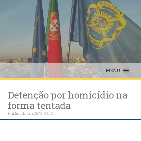
Skip
to
content
MENU
Detenção por homicídio na
forma tentada
Publicado em
08/01/2010