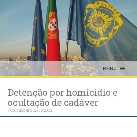
Skip
to
content
MENU
Detenção por homicídio e
ocultação de cadáver
Publicado em
02/06/2003