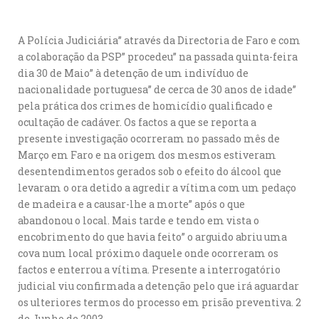
A Polícia Judiciária” através da Directoria de Faro e com
a colaboração da PSP” procedeu” na passada quinta-feira
dia 30 de Maio” à detenção de um indivíduo de
nacionalidade portuguesa” de cerca de 30 anos de idade”
pela prática dos crimes de homicídio qualificado e
ocultação de cadáver. Os factos a que se reporta a
presente investigação ocorreram no passado mês de
Março em Faro e na origem dos mesmos estiveram
desentendimentos gerados sob o efeito do álcool que
levaram o ora detido a agredir a vítima com um pedaço
de madeira e a causar-lhe a morte” após o que
abandonou o local. Mais tarde e tendo em vista o
encobrimento do que havia feito” o arguido abriu uma
cova num local próximo daquele onde ocorreram os
factos e enterrou a vítima. Presente a interrogatório
judicial viu confirmada a detenção pelo que irá aguardar
os ulteriores termos do processo em prisão preventiva. 2
de Junho de 2003