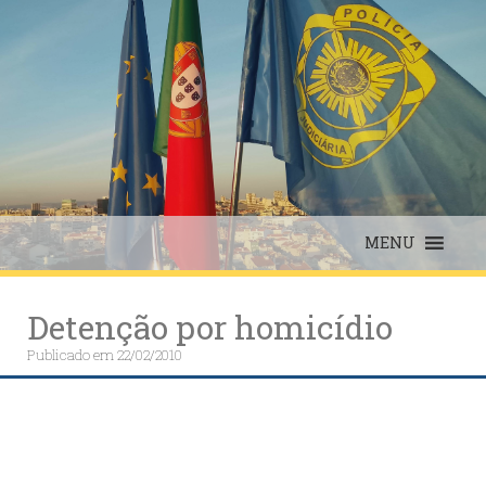
Skip
to
content
MENU
Detenção por homicídio
Publicado em
22/02/2010