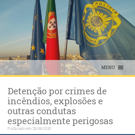
Skip
to
content
MENU
Detenção por crimes de
incêndios, explosões e
outras condutas
especialmente perigosas
Publicado em
25/08/2020