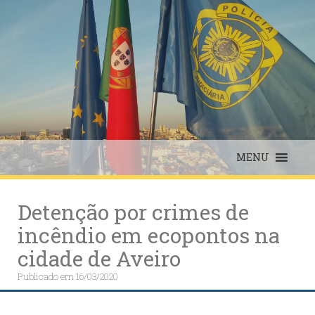
Skip
to
content
MENU
Detenção por crimes de
incêndio em ecopontos na
cidade de Aveiro
Publicado em
16/03/2020