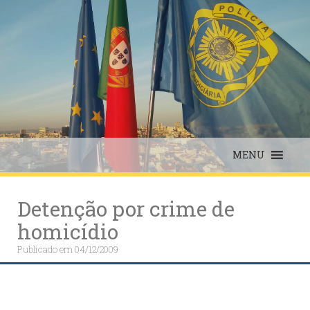
Skip
to
content
MENU
Detenção por crime de
homicídio
Publicado em
04/12/2009