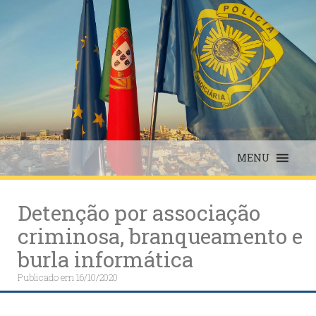
Skip
to
content
MENU
Detenção por associação
criminosa, branqueamento e
burla informática
Publicado em
16/10/2020