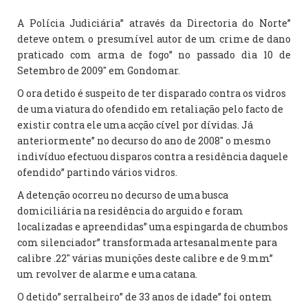
A Polícia Judiciária” através da Directoria do Norte”
deteve ontem o presumível autor de um crime de dano
praticado com arma de fogo” no passado dia 10 de
Setembro de 2009″ em Gondomar.
O ora detido é suspeito de ter disparado contra os vidros
de uma viatura do ofendido em retaliação pelo facto de
existir contra ele uma acção cível por dívidas. Já
anteriormente” no decurso do ano de 2008″ o mesmo
indivíduo efectuou disparos contra a residência daquele
ofendido” partindo vários vidros.
A detenção ocorreu no decurso de uma busca
domiciliária na residência do arguido e foram
localizadas e apreendidas” uma espingarda de chumbos
com silenciador” transformada artesanalmente para
calibre .22″ várias munições deste calibre e de 9.mm”
um revolver de alarme e uma catana.
O detido” serralheiro” de 33 anos de idade” foi ontem