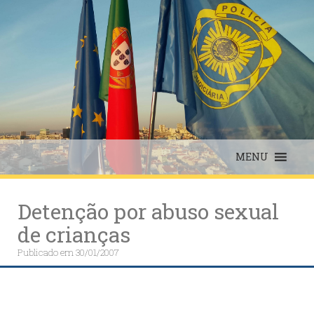
Skip
to
content
MENU
Detenção por abuso sexual
de crianças
Publicado em
30/01/2007