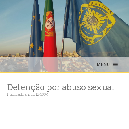
Skip
to
content
MENU
Detenção por abuso sexual
Publicado em
16/12/2004