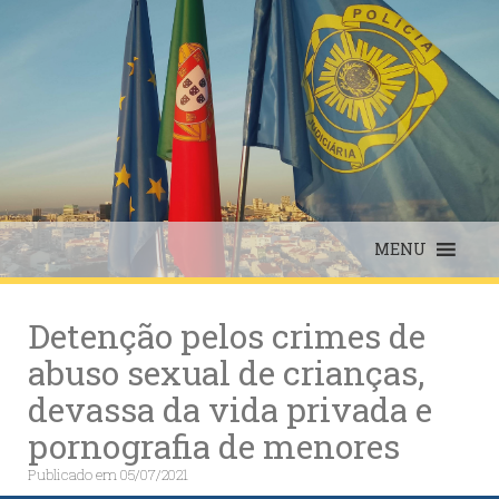
Skip
to
content
MENU
Detenção pelos crimes de
abuso sexual de crianças,
devassa da vida privada e
pornografia de menores
Publicado em
05/07/2021