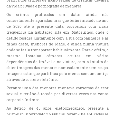
prática dos crimes de abuso sexual de crianças, devassa
da vida privada e pornografia de menores.
Os crimes praticados em datas ainda não
concretamente apuradas, mas que terão iniciado no ano
de 2020 até à presente data, ocorreram com mais
frequência na habitação sita em Matosinhos, onde o
detido residia juntamente com a sua companheira e as
filhas desta, menores de idade, e ainda numa viatura
onde se fazia transportar habitualmente. Para o efeito, o
mesmo instalou câmaras ocultas em várias
dependências do imóvel e na viatura, com o intuito de
obter imagens das menores nomeadamente sem roupa,
imagens estas que partilhou pelo menos com um amigo
através de correio eletrónico.
Perante uma das menores manteve conversas de teor
sexual e ter-lhe-á tocado por diversas vezes nas zonas
corporais íntimas.
Ao detido, de 45 anos, eletromecânico, presente a
primeiro interrogatório judicial foram-lhe aplicadas as