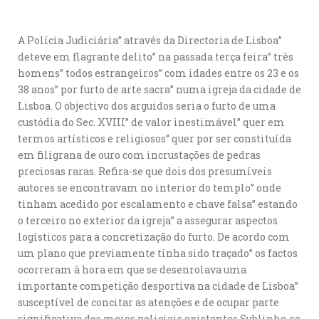
A Polícia Judiciária” através da Directoria de Lisboa”
deteve em flagrante delito” na passada terça feira” três
homens” todos estrangeiros” com idades entre os 23 e os
38 anos” por furto de arte sacra” numa igreja da cidade de
Lisboa. O objectivo dos arguidos seria o furto de uma
custódia do Sec. XVIII” de valor inestimável” quer em
termos artísticos e religiosos” quer por ser constituída
em filigrana de ouro com incrustações de pedras
preciosas raras. Refira-se que dois dos presumíveis
autores se encontravam no interior do templo” onde
tinham acedido por escalamento e chave falsa” estando
o terceiro no exterior da igreja” a assegurar aspectos
logísticos para a concretização do furto. De acordo com
um plano que previamente tinha sido traçado” os factos
ocorreram à hora em que se desenrolava uma
importante competição desportiva na cidade de Lisboa”
susceptível de concitar as atenções e de ocupar parte
significativa dos meios policiais existentes.Sublinhe-se