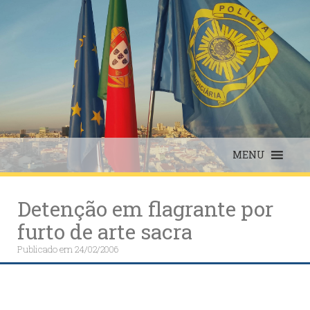
Skip
to
content
MENU
Detenção em flagrante por
furto de arte sacra
Publicado em
24/02/2006